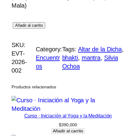
Mala)
E
Añadir al carrito
n
c
SKU:
Category:
Tags:
Altar de la Dicha
, 
u
EVT-
Encuentr
bhakti
, 
mantra
, 
Silvia
e
2026-
os
Ochoa
n
002
t
r
Productos relacionados
o
d
e
Curso · Iniciación al Yoga y la Meditación
B
$
390,000
h
Añadir al carrito