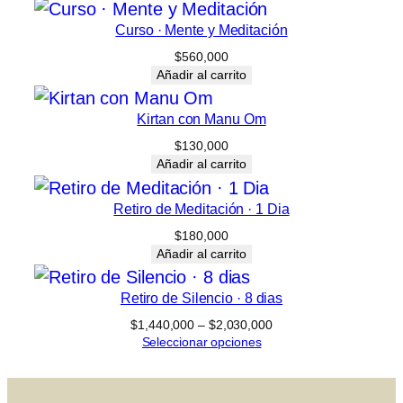
a
k
Curso · Mente y Meditación
t
$
560,000
i
Añadir al carrito
Y
Kirtan con Manu Om
o
$
130,000
g
Añadir al carrito
a
c
Retiro de Meditación · 1 Dia
a
$
180,000
n
Añadir al carrito
t
Retiro de Silencio · 8 dias
i
Rango
$
1,440,000
–
$
2,030,000
d
de
Seleccionar opciones
a
precios:
desde
d
$1,440,000