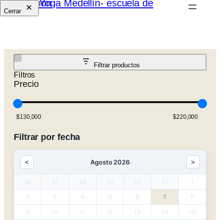
Cerrar
Filtrar productos
Filtros
Precio
Filtrar por fecha
Agosto 2026
<
>
26
27
28
29
30
31
1
2
3
4
5
6
7
8
9
10
11
12
13
14
15