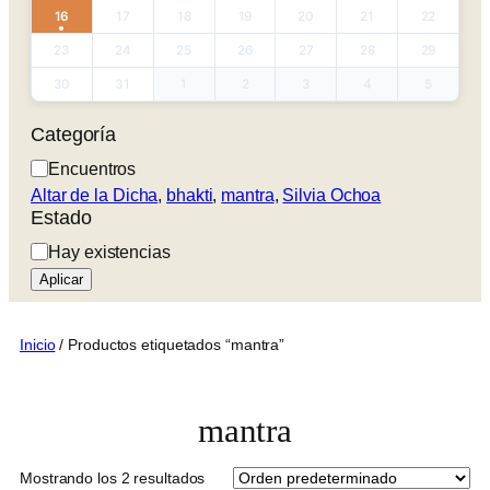
16
17
18
19
20
21
22
23
24
25
26
27
28
29
30
31
1
2
3
4
5
Categoría
Categoría
Encuentros
Altar de la Dicha
, 
bhakti
, 
mantra
, 
Silvia Ochoa
Estado
Estado
Hay existencias
Aplicar
Inicio
/ Productos etiquetados “mantra”
mantra
Mostrando los 2 resultados