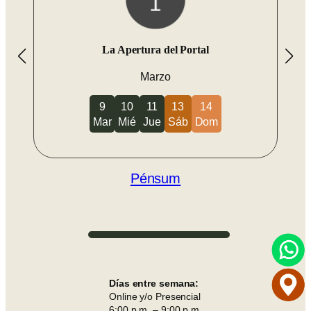
La Apertura del Portal
Marzo
9
10
11
13
14
Mar
Mié
Jue
Sáb
Dom
Pénsum
Días entre semana:
Online y/o Presencial
6:00 p.m. – 9:00 p.m.