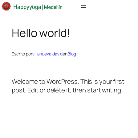
Saltar
al
Hello world!
contenido
Escrito por
villanueva.david
en
Blog
Welcome to WordPress. This is your first
post. Edit or delete it, then start writing!