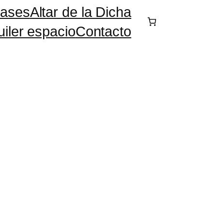
lases
Altar de la Dicha
uiler espacio
Contacto