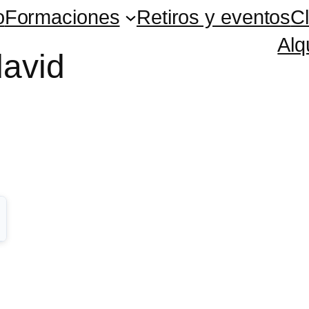
o
Formaciones
Retiros y eventos
C
Alq
david