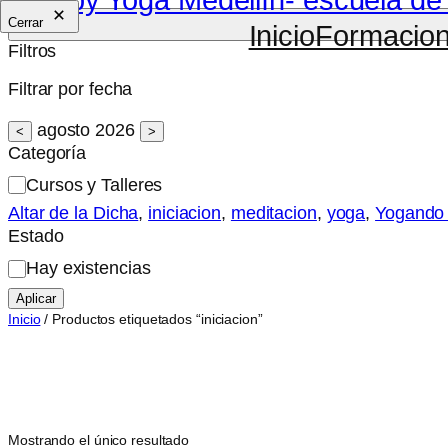
Cerrar
Inicio
Formacio
Filtros
Filtrar por fecha
agosto 2026
<
>
Categoría
Categoría
Cursos y Talleres
Altar de la Dicha
, 
iniciacion
, 
meditacion
, 
yoga
, 
Yogando
Estado
Estado
Hay existencias
Aplicar
Inicio
/ Productos etiquetados “iniciacion”
Mostrando el único resultado