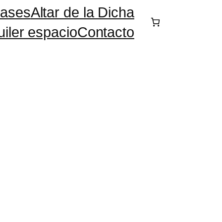
lases
Altar de la Dicha
uiler espacio
Contacto