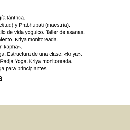
a tántrica.
titud) y Prabhupati (maestría).
lo de vida yóguico. Taller de asanas.
iento. Kriya monitoreada.
ón kapha».
. Estructura de una clase: «kriya».
 Radja Yoga. Kriya monitoreada.
a para principiantes.
s