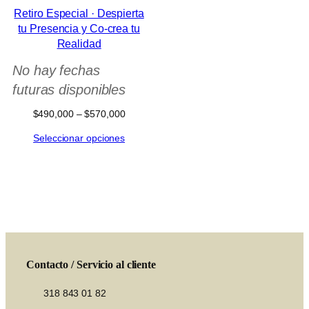
Retiro Especial · Despierta
tu Presencia y Co-crea tu
Realidad
No hay fechas
futuras disponibles
Rango
$
490,000
–
$
570,000
de
Seleccionar opciones
precios:
desde
$490,000
hasta
$570,000
Contacto / Servicio al cliente
318 843 01 82