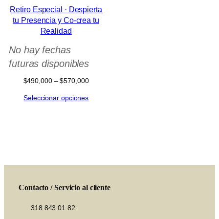
Retiro Especial · Despierta
tu Presencia y Co-crea tu
Realidad
No hay fechas
futuras disponibles
Rango
$
490,000
–
$
570,000
de
Seleccionar opciones
precios:
desde
$490,000
hasta
$570,000
Contacto / Servicio al cliente
318 843 01 82